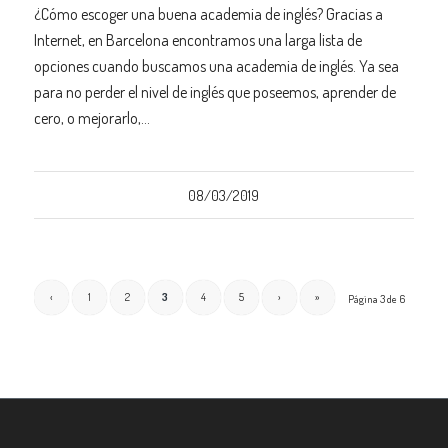
¿Cómo escoger una buena academia de inglés? Gracias a
Internet, en Barcelona encontramos una larga lista de
opciones cuando buscamos una academia de inglés. Ya sea
para no perder el nivel de inglés que poseemos, aprender de
cero, o mejorarlo,…
08/03/2019
‹
1
2
3
4
5
›
»
Página 3 de 6