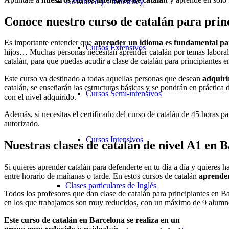
Advanced y Proficiency
Conoce nuestro curso de catalán para prin
Es importante entender que
aprender un idioma es fundamental par
Cursos Extensivos
hijos… Muchas personas necesitan aprender catalán por temas labora
catalán, para que puedas acudir a clase de catalán para principiantes 
Este curso va destinado a todas aquellas personas que desean
adquiri
catalán, se enseñarán las estructuras básicas y se pondrán en práctica
Cursos Semi-intensivos
con el nivel adquirido.
Además, si necesitas el certificado del curso de catalán de 45 horas pa
autorizado.
Cursos Intensivos
Nuestras clases de catalán de nivel A1 en 
Si quieres aprender catalán para defenderte en tu día a día y quieres 
entre horario de mañanas o tarde. En estos cursos de catalán
aprender
Clases particulares de Inglés
Todos los profesores que dan clase de catalán para principiantes en B
en los que trabajamos son muy reducidos, con un máximo de 9 alumno
Este
curso de catalán
en Barcelona se realiza en un