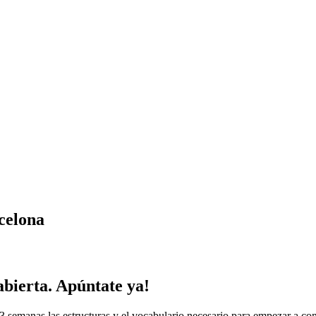
rcelona
abierta. Apúntate ya!
3 semanas las estructuras y el vocabulario necesario para empezar a co