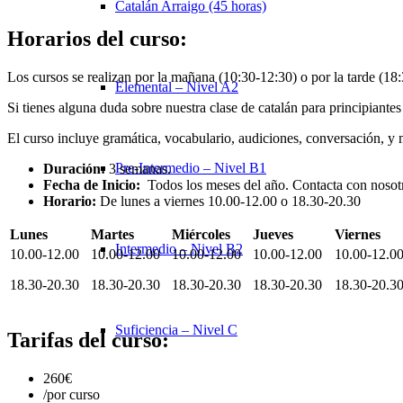
Catalán Arraigo (45 horas)
Horarios del curso:
Los cursos se realizan por la mañana (10:30-12:30) o por la tarde (18:
Elemental – Nivel A2
Si tienes alguna duda sobre nuestra clase de catalán para principiante
El curso incluye gramática, vocabulario, audiciones, conversación, y 
Pre-Intermedio – Nivel B1
Duración:
3 semanas.
Fecha de Inicio:
Todos los meses del año. Contacta con nosotro
Horario:
De lunes a viernes 10.00-12.00 o 18.30-20.30
Lunes
Martes
Miércoles
Jueves
Viernes
Intermedio – Nivel B2
10.00-12.00
10.00-12.00
10.00-12.00
10.00-12.00
10.00-12.0
18.30-20.30
18.30-20.30
18.30-20.30
18.30-20.30
18.30-20.3
Suficiencia – Nivel C
Tarifas del curso:
260
€
/por curso