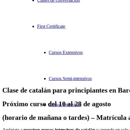
Clases de conversación
First Certificate
Cursos Extensivos
Cursos Semi-intensivos
Clase de catalán para principiantes en Ba
Próximo curso del 10 al 28 de agosto
Cursos Intensivos
(horario de mañana o tardes) – Matrícula 
Apúntate a
nuestros cursos intensivos de catalán
y aprende en solo 