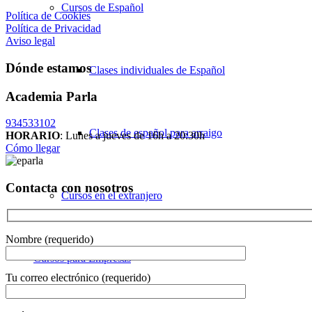
Cursos de Español
Política de Cookies
Política de Privacidad
Aviso legal
Dónde estamos
Clases individuales de Español
Academia Parla
934533102
Clases de español para arraigo
HORARIO
: Lunes a jueves de 16h a 20:30h
Cómo llegar
Contacta con nosotros
Cursos en el extranjero
Nombre (requerido)
Cursos para Empresas
Tu correo electrónico (requerido)