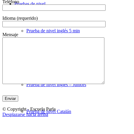
Teléfono
Pruebas de nivel
Idioma (requerido)
Prueba de nivel inglés 5 min
Mensaje
Prueba de nivel inglés 20 min
Prueba de nivel ingles – Juniors
Por favor, deja este campo vacío.
© Copyright - Escuela Parla
Prueba de nivel Catalán
Desplazarse hacia arriba