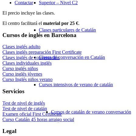
Contactar
Superior – Nivel C2
El precio incluye las clases.
El centro facilitará el
material
por 25 €
.
Clases particulares de Catalán
Cursos de inglés en Barcelona
Clases inglés adulto
Clases inglés preparación First Certificate
Clases de conversación en Catalán
Clases inglés de conversación
Clases individuales inglés
Curso inglés niños
Curso inglés jóvenes
Curso Inglés niños verano
Cursos intensivos de verano de catalán
Servicios
Test de nivel de inglés
Test de nivel de catalán
Cursos de catalán de verano conversación
Examen oficial First Certificate
Curso Catalán 45 horas arraigo social
Legal