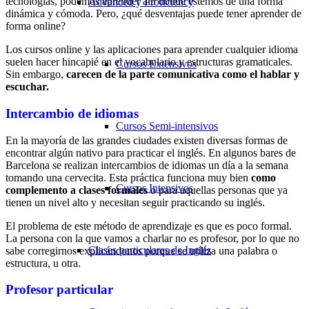
tecnologías, podemos aprender allí donde estemos de una forma
Advanced y Proficiency
dinámica y cómoda. Pero, ¿qué desventajas puede tener aprender de
forma online?
Los cursos online y las aplicaciones para aprender cualquier idioma
suelen hacer hincapié en el vocabulario y estructuras gramaticales.
Cursos Extensivos
Sin embargo,
carecen de la parte comunicativa como el hablar y
escuchar.
Intercambio de idiomas
Cursos Semi-intensivos
En la mayoría de las grandes ciudades existen diversas formas de
encontrar algún nativo para practicar el inglés. En algunos bares de
Barcelona se realizan intercambios de idiomas un día a la semana
tomando una cervecita. Esta práctica funciona muy bien
como
Cursos Intensivos
complemento a clases formales
o para aquellas personas que ya
tienen un nivel alto y necesitan seguir practicando su inglés.
El problema de este método de aprendizaje es que es poco formal.
La persona con la que vamos a charlar no es profesor, por lo que no
Clases particulares de Inglés
sabe corregirnos explicándonos porque se utiliza una palabra o
estructura, u otra.
Profesor particular