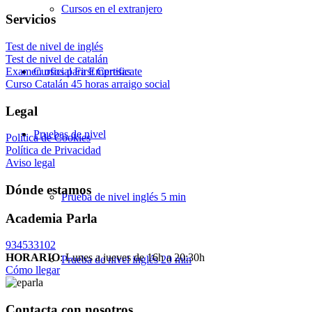
Cursos en el extranjero
Servicios
Test de nivel de inglés
Test de nivel de catalán
Examen oficial First Certificate
Cursos para Empresas
Curso Catalán 45 horas arraigo social
Legal
Pruebas de nivel
Política de Cookies
Política de Privacidad
Aviso legal
Dónde estamos
Prueba de nivel inglés 5 min
Academia Parla
934533102
HORARIO
: Lunes a jueves de 16h a 20:30h
Prueba de nivel inglés 20 min
Cómo llegar
Contacta con nosotros