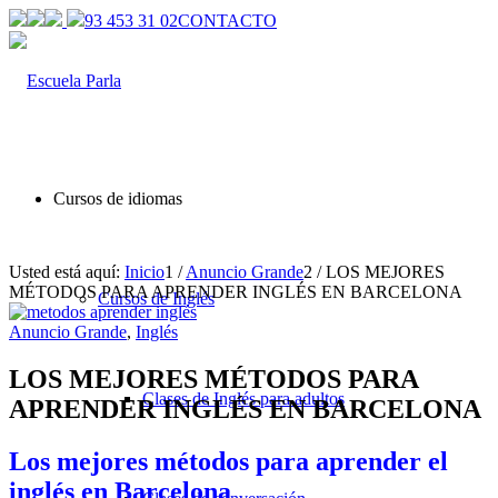
93 453 31 02
CONTACTO
Cursos de idiomas
Usted está aquí:
Inicio
1
/
Anuncio Grande
2
/
LOS MEJORES
MÉTODOS PARA APRENDER INGLÉS EN BARCELONA
Cursos de Inglés
Anuncio Grande
,
Inglés
LOS MEJORES MÉTODOS PARA
Clases de Inglés para adultos
APRENDER INGLÉS EN BARCELONA
Los mejores métodos para aprender el
inglés en Barcelona