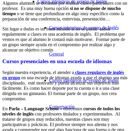
Cursos intensivos de verano de Inglés
Algunos alumnos se decantan por realizar clases particulares con un
profesor. Es una muy buena opción
si no se dispone de mucho
tiempo
o se tiene que profundizar en algo muy específico como la
preparación de una conferencia, entrevista, presentación…
Cursos intensivos de verano de Inglés
Sin lugar a dudas es un buen método si no se puede asistir
regularmente a clases en una academia de inglés. El problema que
vemos es que al alumno le costará más motivarse. Formar parte de
un grupo siempre ayuda en el compromiso por realizar algo y
alcanzar un objetivo común
General
Cursos presenciales en una escuela de idiomas
Según nuestra experiencia, el atender a
clases regulares de inglés
en grupo
en una escuela de idiomas ayuda a que el alumno sea más
Cursos intensivos de verano de Inglés
disciplinado, esté motivado y pueda alcanzar sus objetivos más
fácilmente. Es como hacer deporte por tu cuenta o ir a una clase
dirigida en un gimnasio. El formar parte de un grupo, nos crea
compromiso.
Conversación
En
Parla – Language School –
ofrecemos
cursos de todos los
niveles de inglés
con profesores titulados y experimentados. Al
tratarse de grupos muy reducidos, nuestras clases son muy
participativas y prácticas. El profesor siempre nos alienta y nos
ayuda a comprender por qué algo funciona de una forma o de otra.