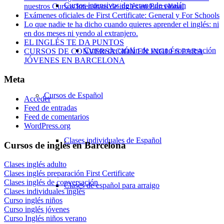
Cursos intensivos de verano de catalán
nuestros Cursos Intensivos de inglés en Barcelona!
Exámenes oficiales de First Certificate: General y For Schools
Lo que nadie te ha dicho cuando quieres aprender el inglés: ni
en dos meses ni yendo al extranjero.
EL INGLÉS TE DA PUNTOS
Cursos de catalán de verano conversación
CURSOS DE CONVERSACIÓN EN INGLÉS PARA
JÓVENES EN BARCELONA
Meta
Cursos de Español
Acceder
Feed de entradas
Feed de comentarios
WordPress.org
Clases individuales de Español
Cursos de inglés en Barcelona
Clases inglés adulto
Clases inglés preparación First Certificate
Clases inglés de conversación
Clases de español para arraigo
Clases individuales inglés
Curso inglés niños
Curso inglés jóvenes
Curso Inglés niños verano