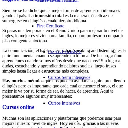
Clases de conversación
Siempre se ha dicho que la mejor forma de aprender un idioma es
yendo al país.
La inmersión total
es la manera más eficaz de
sumergirse en el inglés o cualquier otro idioma.
First Certificate
Si pasas una temporada en el Reino Unido para mejorar tu nivel de
inglés, lo mejor es vivir en una familia, con un profesor o compartir
piso con gente autóctona
La comunicación, el hablar y escuchar (speaking and listening), es la
Cursos Extensivos
parte fundamental cuando se aprende un idioma. De hecho, ¿cómo
aprendemos cuando somos niños desde que nacemos? Sin lugar a
dudas, escuchando y aprendiendo palabras sueltas, luego frases
simples hasta llegar a estructuras más complejas.
Cursos Semi-intensivos
Hay muchos métodos
que nos pueden ayudar a seguir aprendiendo
el inglés pero es importante que cada cual encuentre el suyo, el que
mejor le va por su forma de ser, de hacer, de aprender. Aquí te
presentamos algunos muy interesantes:
Cursos Intensivos
Cursos online
Muchas son las aplicaciones y plataformas que podemos usar para
mejorar nuestro nivel de inglés. Hoy en día, gracias a las nuevas