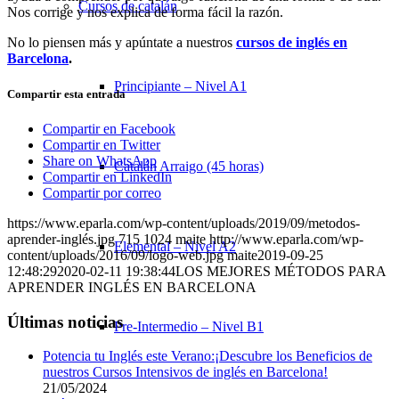
Cursos de catalán
Nos corrige y nos explica de forma fácil la razón.
No lo piensen más y apúntate a nuestros
cursos de inglés en
Barcelona
.
Principiante – Nivel A1
Compartir esta entrada
Compartir en Facebook
Compartir en Twitter
Share on WhatsApp
Catalán Arraigo (45 horas)
Compartir en LinkedIn
Compartir por correo
https://www.eparla.com/wp-content/uploads/2019/09/metodos-
aprender-inglés.jpg
715
1024
maite
http://www.eparla.com/wp-
Elemental – Nivel A2
content/uploads/2016/09/logo-web.jpg
maite
2019-09-25
12:48:29
2020-02-11 19:38:44
LOS MEJORES MÉTODOS PARA
APRENDER INGLÉS EN BARCELONA
Últimas noticias
Pre-Intermedio – Nivel B1
Potencia tu Inglés este Verano:¡Descubre los Beneficios de
nuestros Cursos Intensivos de inglés en Barcelona!
21/05/2024