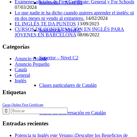
Exámenes oficiales de First Certificate: General y For Schools
Intermedio – Nivel B2
07/03/2024
Lo que nadie te ha dicho cuando quieres aprender el inglés: ni
en dos meses ni yendo al extranjero.
14/02/2024
EL INGLÉS TE DA PUNTOS
13/09/2023
CURSOS DE CONVERSACIÓN EN INGLÉS PARA
Suficiencia – Nivel C
JÓVENES EN BARCELONA
08/06/2022
Categorías
Superior – Nivel C2
Anuncio Grande
Anuncio Pequeño
Català
General
Inglés
Clases particulares de Catalán
Etiquetas
Curso Online First Certificate
Clases de conversación en Catalán
Entradas recientes
Potencia tu Inglés este Verano:¡Descubre los Beneficios de