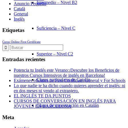
Intermedio – Nivel B2
Anuncio Pequeño
Català
General
Inglés
Suficiencia – Nivel C
Etiquetas
Curso Online First Certificate
Superior – Nivel C2
Entradas recientes
Potencia tu Inglés este Verano:¡Descubre los Beneficios de
nuestros Cursos Intensivos de inglés en Barcelona!
Clases particulares de Catalán
Exámenes oficiales de First Certificate: General y For Schools
Lo que nadie te ha dicho cuando quieres aprender el inglés: ni
en dos meses ni yendo al extranjero.
EL INGLÉS TE DA PUNTOS
CURSOS DE CONVERSACIÓN EN INGLÉS PARA
Clases de conversación en Catalán
JÓVENES EN BARCELONA
Meta