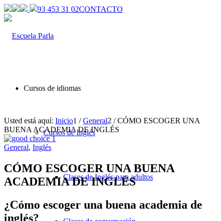
93 453 31 02
CONTACTO
Cursos de idiomas
Usted está aquí:
Inicio
1
/
General
2
/
CÓMO ESCOGER UNA
BUENA ACADEMIA DE INGLÉS
Cursos de Inglés
General
,
Inglés
CÓMO ESCOGER UNA BUENA
Clases de Inglés para adultos
ACADEMIA DE INGLÉS
¿Cómo escoger una buena academia de
inglés?