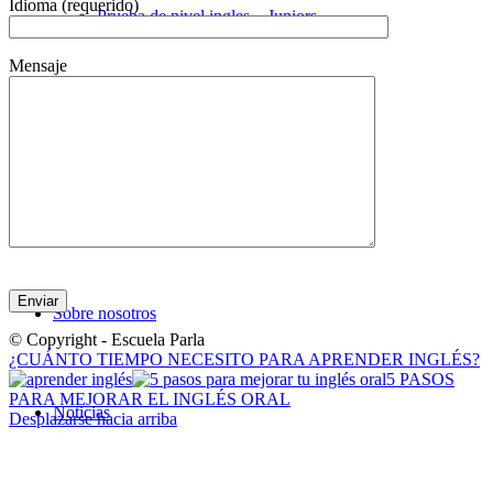
Idioma (requerido)
Prueba de nivel ingles – Juniors
Mensaje
Prueba de nivel Catalán
Prueba de nivel Español
Por favor, deja este campo vacío.
Sobre nosotros
© Copyright - Escuela Parla
¿CUÁNTO TIEMPO NECESITO PARA APRENDER INGLÉS?
5 PASOS
PARA MEJORAR EL INGLÉS ORAL
Noticias
Desplazarse hacia arriba