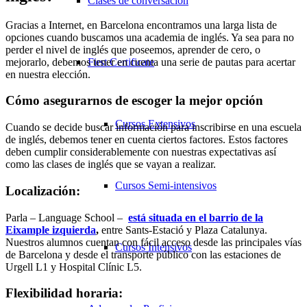
Clases de conversación
Gracias a Internet, en Barcelona encontramos una larga lista de
opciones cuando buscamos una academia de inglés. Ya sea para no
perder el nivel de inglés que poseemos, aprender de cero, o
mejorarlo, debemos tener en cuenta una serie de pautas para acertar
First Certificate
en nuestra elección.
Cómo asegurarnos de escoger la mejor opción
Cursos Extensivos
Cuando se decide buscar información para inscribirse en una escuela
de inglés, debemos tener en cuenta ciertos factores. Estos factores
deben cumplir considerablemente con nuestras expectativas así
como las clases de inglés que se vayan a realizar.
Cursos Semi-intensivos
Localización
:
Parla – Language School –
está situada en el barrio de la
Eixample izquierda
,
entre Sants-Estació y Plaza Catalunya.
Nuestros alumnos cuentan con fácil acceso desde las principales vías
Cursos Intensivos
de Barcelona y desde el transporte público con las estaciones de
Urgell L1 y Hospital Clínic L5.
Flexibilidad horaria: