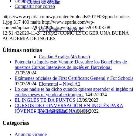
Compartir en LinkedIn
Cursos de catalán
Compartir por correo
https://www.eparla.com/wp-content/uploads/2019/03/good-choice-
1.jpg
317
400
maite
http://www.eparla.com/wp-
content/uploads/2016/09/logo-web.jpg
maite
2019-03-08
Principiante – Nivel A1
12:51:43
2020-11-24 21:09:27
CÓMO ESCOGER UNA BUENA
ACADEMIA DE INGLÉS
Últimas noticias
Catalán Arraigo (45 horas)
Potencia tu Inglés este Verano:¡Descubre los Beneficios de
nuestros Cursos Intensivos de inglés en Barcelona!
21/05/2024
Exámenes oficiales de First Certificate: General y For Schools
07/03/2024
Elemental – Nivel A2
Lo que nadie te ha dicho cuando quieres aprender el inglés: ni
en dos meses ni yendo al extranjero.
14/02/2024
EL INGLÉS TE DA PUNTOS
13/09/2023
CURSOS DE CONVERSACIÓN EN INGLÉS PARA
JÓVENES EN BARCELONA
08/06/2022
Pre-Intermedio – Nivel B1
Categorías
Anuncio Grande