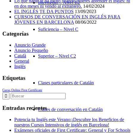
Lo que nadie te ha dicho cuando quieres aprender el inglés: ni
Intermedio – Nivel B2
en dos meses ni yendo al extranjero.
14/02/2024
EL INGLÉS TE DA PUNTOS
13/09/2023
CURSOS DE CONVERSACIÓN EN INGLÉS PARA
JÓVENES EN BARCELONA
08/06/2022
Suficiencia – Nivel C
Categorías
Anuncio Grande
Anuncio Pequeño
Català
Superior – Nivel C2
General
Inglés
Etiquetas
Clases particulares de Catalán
Curso Online First Certificate
Entradas recientes
Clases de conversación en Catalán
Potencia tu Inglés este Verano:¡Descubre los Beneficios de
nuestros Cursos Intensivos de inglés en Barcelona!
Exámenes oficiales de First Certificate: General y For Schools