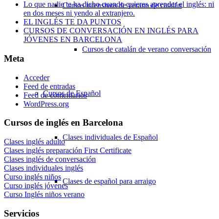
Lo que nadie te ha dicho cuando quieres aprender el inglés: ni
Cursos intensivos de verano de catalán
en dos meses ni yendo al extranjero.
EL INGLÉS TE DA PUNTOS
CURSOS DE CONVERSACIÓN EN INGLÉS PARA
JÓVENES EN BARCELONA
Cursos de catalán de verano conversación
Meta
Acceder
Feed de entradas
Cursos de Español
Feed de comentarios
WordPress.org
Cursos de inglés en Barcelona
Clases individuales de Español
Clases inglés adulto
Clases inglés preparación First Certificate
Clases inglés de conversación
Clases individuales inglés
Curso inglés niños
Clases de español para arraigo
Curso inglés jóvenes
Curso Inglés niños verano
Servicios