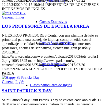
content/uploads/2016/09/logo-web.jpg
maite
2017-05-22
Advanced y Proficiency
12:25:34
2020-02-17 19:04:14
BENEFICIOS DE LOS CURSOS
INTENSIVOS DE INGLÉS
General
,
Inglés
Cursos Extensivos
LOS PROFESORES DE ESCUELA PARLA
NUESTROS PROFESORES Contar con una plantilla de lujo es
primordial para una escuela de idiomas comprometida con el
Cursos Semi-intensivos
aprendizaje de calidad como es la nuestra. Y es que nuestros
profesores, además de ser nativos, sienten una gran pasión y…
20/03/2017
https://www.eparla.com/wp-content/uploads/2017/03/tots-profes1-
2.png
1003
1345
maite
http://www.eparla.com/wp-
Cursos Intensivos
content/uploads/2016/09/logo-web.jpg
maite
2017-03-20
18:49:59
2020-11-24 21:13:47
LOS PROFESORES DE ESCUELA
PARLA
General
,
Inglés
Clases particulares de Inglés
SAINT PATRICK´S DAY
Saint Patrick´s day Saint Patrick´s day se celebra cada año el día 17
de Marzo en conmemoración al patrón de Irlanda, su herencia,