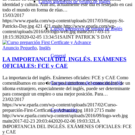
Cursos intensivos de verano de Inglés
identidad y cultura. Aun así, actualmente este día es festejado en casi
todo el mundo en forma de rúas…
15/03/2017
https://www.eparla.com/wp-content/uploads/2017/03/Happy-St-
Patricks-Day.jpg
421
421
maite
http://www.eparla.com/wp-
Cursos intensivos de verano de Inglés
content/uploads/2016/09/logo-web.jpg
maite
2017-03-15
18:15:39
2020-02-05 13:34:51
SAINT PATRICK´S DAY
Anuncio Pequeño
,
Inglés
General
LA IMPORTANCIA DEL INGLÉS. EXÁMENES
OFICIALES: FCE y CAE
La importancia del inglés. Exámenes oficiales: FCE y CAE Como
Cursos intensivos de verano de Inglés
comentábamos en uno de los post anteriores, el conocimiento de un
idioma extranjero, especialmente del inglés, puede ser determinante
para conseguir un empleo o una mejor posición. Para…
23/02/2017
https://www.eparla.com/wp-content/uploads/2017/02/Curso-
Conversación
preparción-First-Certficate-y-Advance.jpg
1810
2715
maite
http://www.eparla.com/wp-content/uploads/2016/09/logo-web.jpg
maite
2017-02-23 20:03:44
2020-02-06 19:03:32
LA
IMPORTANCIA DEL INGLÉS. EXÁMENES OFICIALES: FCE
y CAE