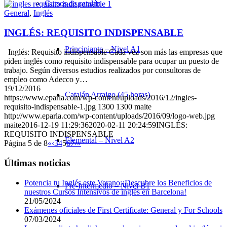
Cursos de catalán
General
,
Inglés
INGLÉS: REQUISITO INDISPENSABLE
Principiante – Nivel A1
Inglés: Requisito indispensable Cada vez son más las empresas que
piden inglés como requisito indispensable para ocupar un puesto de
trabajo. Según diversos estudios realizados por consultoras de
empleo como Adecco y…
19/12/2016
Catalán Arraigo (45 horas)
https://www.eparla.com/wp-content/uploads/2016/12/ingles-
requisito-indispensable-1.jpg
1300
1300
maite
http://www.eparla.com/wp-content/uploads/2016/09/logo-web.jpg
maite
2016-12-19 11:29:36
2020-02-11 20:24:59
INGLÉS:
REQUISITO INDISPENSABLE
Elemental – Nivel A2
Página 5 de 8
«
‹
3
4
5
6
7
›
»
Últimas noticias
Potencia tu Inglés este Verano:¡Descubre los Beneficios de
Pre-Intermedio – Nivel B1
nuestros Cursos Intensivos de inglés en Barcelona!
21/05/2024
Exámenes oficiales de First Certificate: General y For Schools
07/03/2024