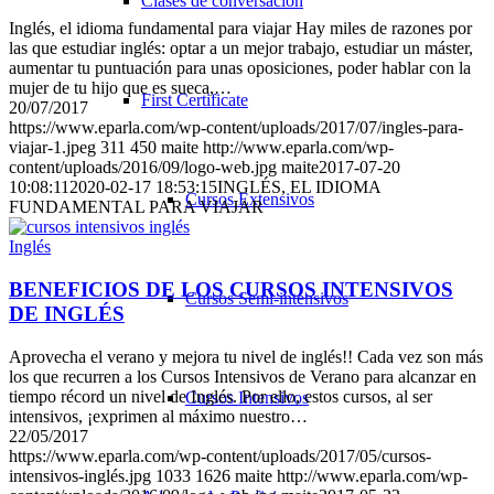
Clases de conversación
Inglés, el idioma fundamental para viajar Hay miles de razones por
las que estudiar inglés: optar a un mejor trabajo, estudiar un máster,
aumentar tu puntuación para unas oposiciones, poder hablar con la
mujer de tu hijo que es sueca,…
First Certificate
20/07/2017
https://www.eparla.com/wp-content/uploads/2017/07/ingles-para-
viajar-1.jpeg
311
450
maite
http://www.eparla.com/wp-
content/uploads/2016/09/logo-web.jpg
maite
2017-07-20
10:08:11
2020-02-17 18:53:15
INGLÉS, EL IDIOMA
Cursos Extensivos
FUNDAMENTAL PARA VIAJAR
Inglés
BENEFICIOS DE LOS CURSOS INTENSIVOS
Cursos Semi-intensivos
DE INGLÉS
Aprovecha el verano y mejora tu nivel de inglés!! Cada vez son más
los que recurren a los Cursos Intensivos de Verano para alcanzar en
tiempo récord un nivel de Inglés. Por ello, estos cursos, al ser
Cursos Intensivos
intensivos, ¡exprimen al máximo nuestro…
22/05/2017
https://www.eparla.com/wp-content/uploads/2017/05/cursos-
intensivos-inglés.jpg
1033
1626
maite
http://www.eparla.com/wp-