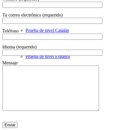
Prueba de nivel ingles – Juniors
Tu correo electrónico (requerido)
Prueba de nivel Catalán
Teléfono
Idioma (requerido)
Prueba de nivel Español
Mensaje
Sobre nosotros
Noticias
Por favor, deja este campo vacío.