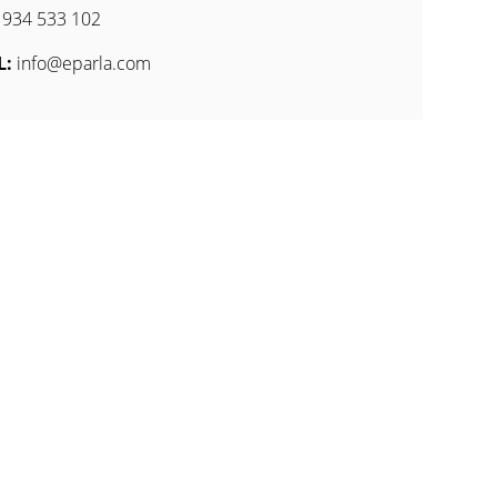
934 533 102
L:
info@eparla.com