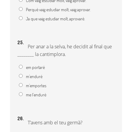
Com vaig estudiar molt, vaig aprovar.
Perquè vaig estudiar molt, vaig aprovar.
Ja que vaig estudiar molt, aprovaré.
25.
Per anar a la selva, he decidit al final que
________ la cantimplora.
em portaré
m’enduré
m’emportes
me l’enduré
26.
T’avens amb el teu germà?