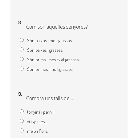
8.
Com són aquelles senyores?
Són baixos i molt grassos.
Són baixes i grasses.
Són prims i més aviat grassos.
Són primes i molt grasses.
9.
Compra uns talls de…
tonyina i pernil.
vi i galetes.
meló i flors.