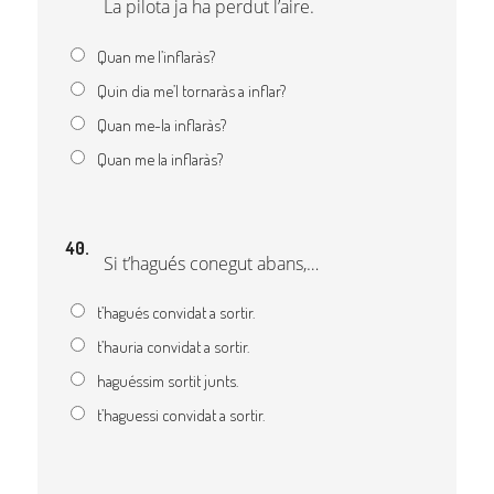
La pilota ja ha perdut l’aire.
Quan me l’inflaràs?
Quin dia me’l tornaràs a inflar?
Quan me-la inflaràs?
Quan me la inflaràs?
40.
Si t’hagués conegut abans,…
t’hagués convidat a sortir.
t’hauria convidat a sortir.
haguéssim sortit junts.
t’haguessi convidat a sortir.