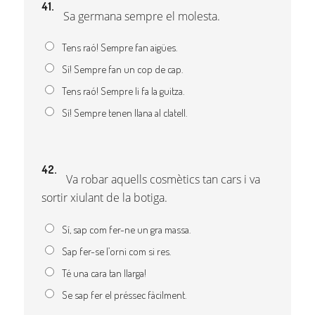
41.
Sa germana sempre el molesta.
Tens raó! Sempre fan aigües.
Sí! Sempre fan un cop de cap.
Tens raó! Sempre li fa la guitza.
Sí! Sempre tenen llana al clatell.
42.
Va robar aquells cosmètics tan cars i va
sortir xiulant de la botiga.
Sí, sap com fer-ne un gra massa.
Sap fer-se l’orni com si res.
Té una cara tan llarga!
Se sap fer el préssec fàcilment.