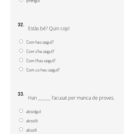
prengui
32.
Estàs bé? Quin cop!
Com has caigut?
Com s’ha caigut?
Com t’has caigut?
Com us heu caigut?
33.
Han ______ l’acusat per manca de proves.
absolgut
absolit
absolt