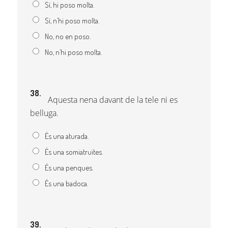
Sí, hi poso molta.
Sí, n’hi poso molta.
No, no en poso.
No, n’hi poso molta.
38.
Aquesta nena davant de la tele ni es
belluga.
És una aturada.
És una somiatruites.
És una penques.
És una badoca.
39.