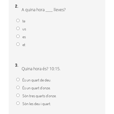
2.
A quina hora ____ lleves?
te
us
es
et
3.
Quina hora és? 10:15.
És un quart de deu.
És un quart d’onze.
Són tres quarts d’onze.
Són les deu i quart.