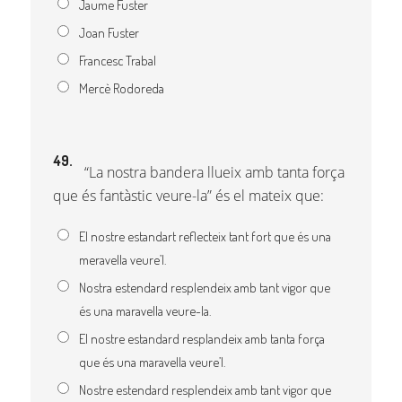
Jaume Fuster
Joan Fuster
Francesc Trabal
Mercè Rodoreda
49.
“La nostra bandera llueix amb tanta força
que és fantàstic veure-la” és el mateix que:
El nostre estandart reflecteix tant fort que és una
meravella veure’l.
Nostra estendard resplendeix amb tant vigor que
és una maravella veure-la.
El nostre estandard resplandeix amb tanta força
que és una maravella veure’l.
Nostre estendard resplendeix amb tant vigor que