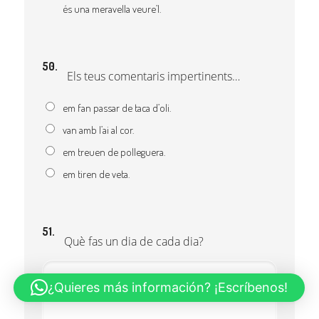
és una meravella veure’l.
50.
Els teus comentaris impertinents…
em fan passar de taca d’oli.
van amb l’ai al cor.
em treuen de polleguera.
em tiren de veta.
51.
Què fas un dia de cada dia?
¿Quieres más información? ¡Escríbenos!