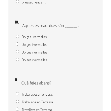
préssec i enciam.
10.
Aquestes maduixes són _______ .
Dolças i vermellas
Dolçes i vermelles
Dolces i vermelles
Dolses i vermellas
11.
Què feies abans?
Treballaves a Terrassa.
Treballaba en Terrassa.
Trevallava en Terrassa.