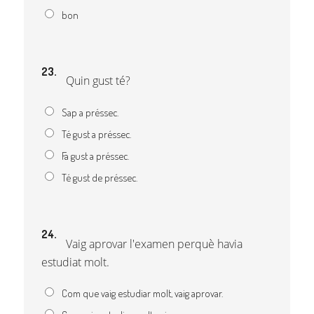
bon
23.
Quin gust té?
Sap a préssec.
Té gust a préssec.
Fa gust a préssec.
Té gust de préssec.
24.
Vaig aprovar l'examen perquè havia
estudiat molt.
Com que vaig estudiar molt, vaig aprovar.