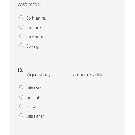
casa meva.
Jo hi aniré.
Jo aniré.
Jo vindré.
Jo vaig.
18.
Aquest any ______ de vacances a Mallorca.
vaig anar
he anat
anava
vaig a anar