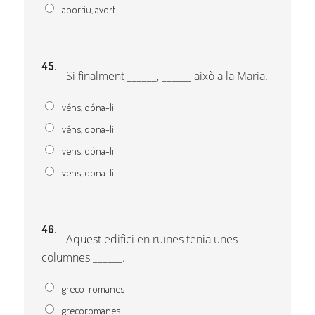
abortiu, avort
45.
Si finalment ______, ______ això a la Maria.
véns, dóna-li
véns, dona-li
vens, dóna-li
vens, dona-li
46.
Aquest edifici en ruïnes tenia unes
columnes ______.
greco-romanes
grecoromanes