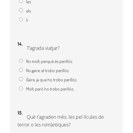
les
els
li
14.
T’agrada viatjar?
No molt, perquè és perillós.
No gaire, el trobo perillós.
Gaire, ja que ho trobo perillós.
Molt, però ho trobo perillós.
15.
Què t’agraden més: les pel·lícules de
terror o les romàntiques?