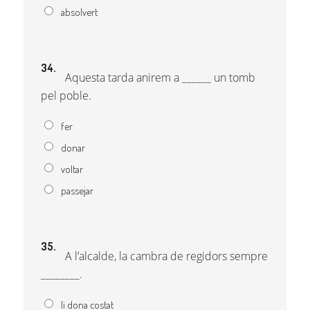
absolvert
34.
Aquesta tarda anirem a ______ un tomb
pel poble.
fer
donar
voltar
passejar
35.
A l’alcalde, la cambra de regidors sempre
________.
li dona costat