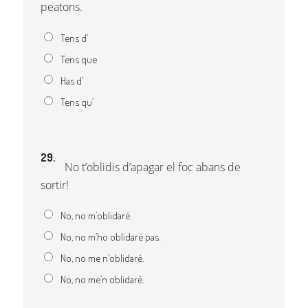
peatons.
Tens d’
Tens que
Has d’
Tens qu’
29.
No t’oblidis d’apagar el foc abans de
sortir!
No, no m’oblidaré.
No, no m’ho oblidaré pas.
No, no me n’oblidaré.
No, no me’n oblidaré.