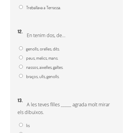
Treballava a Terrassa.
12.
En tenim dos, de…
genolls, orelles, dits.
peus, melics, mans.
nassos, aixelles, galtes.
braços, ulls, genolls.
13.
A les teves filles _____ agrada molt mirar
els dibuixos.
lis