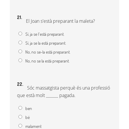
21.
El Joan s'està preparant la maleta?
Sí, ja se l'està preparant.
Sí, ja se la està preparant.
No, no se-la està preparant.
No, no se la està preparant.
22.
Sóc massatgista perquè és una professió
que està molt ______ pagada.
ben
bé
malament