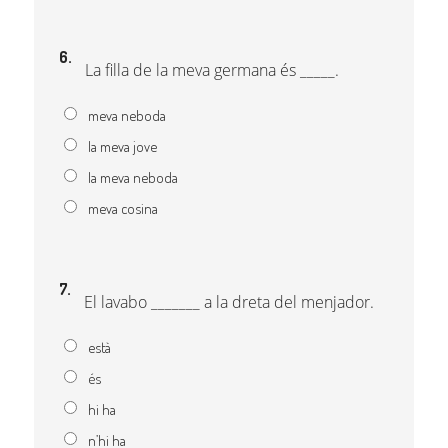
6.
La filla de la meva germana és _____.
meva neboda
la meva jove
la meva neboda
meva cosina
7.
El lavabo _______ a la dreta del menjador.
està
és
hi ha
n’hi ha