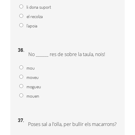
li dona suport
el recolza
l’apoia
36.
No ______ res de sobre la taula, nois!
mou
moveu
mogueu
mouen
37.
Poses sal a l’olla, per bullir els macarrons?