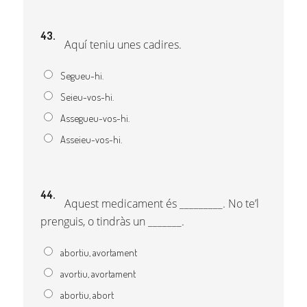
43.
Aquí teniu unes cadires.
Segueu-hi.
Seieu-vos-hi.
Assegueu-vos-hi.
Asseieu-vos-hi.
44.
Aquest medicament és _________. No te’l
prenguis, o tindràs un _______.
abortiu, avortament
avortiu, avortament
abortiu, abort