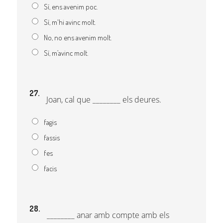
Sí, ens avenim poc.
Sí, m'hi avinc molt.
No, no ens avenim molt.
Sí, m’avinc molt.
27.
Joan, cal que ________ els deures.
fagis
fassis
fes
facis
28.
________ anar amb compte amb els